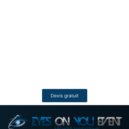
Date(s) et horaires
Ville(s) concernée(s)
Nombre d’agents requis
Profil de la personne à protéger
Demandes spécifiques : véhicule, coordination
hôtel, options premium
Coordonnées de contact : nom,
téléphone/WhatsApp, e-mail
Eyes On You Event vous répond rapidement pour
construire un dispositif cohérent avec votre
programme, votre profil et votre niveau d’exigence.
Devis gratuit