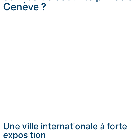
Genève ?
Dans une ville comme Genève, la sécurité ne se résume
pas à la prévention d’un incident. La sécurité privée à
Genève permet aussi d’anticiper les situations sensibles,
de maîtriser les accès, de sécuriser les déplacements et
de préserver un cadre serein pour les résidents, les
dirigeants, les familles, les visiteurs internationaux ou
les invités VIP. Dans un environnement à forte visibilité,
un simple rendez-vous, un séjour haut de gamme ou un
événement privé peut nécessiter un dispositif clair et
parfaitement préparé.
Une ville internationale à forte
exposition