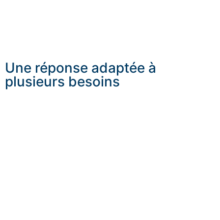
doit rester constante, qu’il s’agisse de protéger une
personne, de sécuriser un lieu de vie ou d’encadrer un
événement.
Une réponse adaptée à
plusieurs besoins
La sécurité privée à Genève peut prendre plusieurs
formes selon le contexte : présence d’un agent,
protection rapprochée, accompagnement VIP, sécurité
événementielle, gardiennage, contrôle d’accès ou
sécurisation d’une résidence. L’objectif reste le même :
proposer une solution cohérente avec le profil du client,
le lieu concerné et le niveau de vigilance attendu.
Besoin d’un dispositif fiable et discret à Genève ?
Demandez votre devis gratuit.