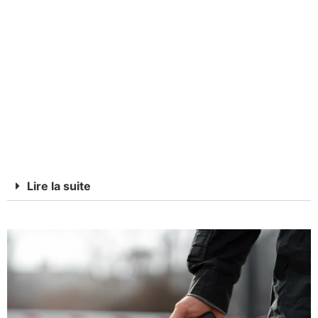
Chez Eyes On You Event, nous défendons une vision
exigeante de la sécurité privée. Calme, maîtrise,
discrétion et sens du service guident chacune de nos
interventions. Une mission de sécurité privée à Genève
ne repose pas uniquement sur une présence humaine :
elle implique une lecture fine du contexte, une posture
irréprochable et une capacité d’adaptation constante.
Lire la suite